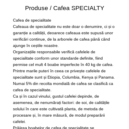
Produse / Cafea SPECIALTY
Cafea de specialitate
Cafeaua de specialitate nu este doar o denumire, ci și o
garanție a calității, deoarece cafeaua este supusă unor
verificări continue, de la arborele de cafea până când
ajunge în ceștile noastre.
Organizațiile responsabile verifică cafelele de
specialitate conform unor standarde definite, fiind
permise cel mult 4 boabe imperfecte în 40 kg de cafea.
Printre marile puteri în ceea ce privește cafelele de
specialitate sunt și Etiopia, Columbia, Kenya și Panama.
Numai 5% din recolta mondială de cafea se clasifică ca
cafea de specialitate.
Ca și în cazul vinului, gustul cafelei depinde, de
asemenea, de nenumărați factori: de soi, de calitățile
solului în care este cultivată planta, de metoda de
procesare și, în mare măsură, de modul preparării
cafelei.
Prăjirea boabelor de cafea de specialitate se