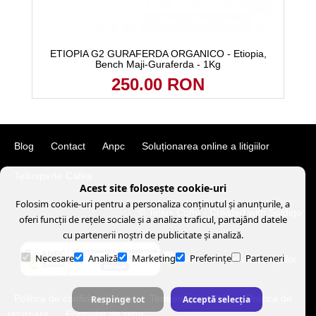
ETIOPIA G2 GURAFERDA ORGANICO - Etiopia,
Bench Maji-Guraferda - 1Kg
250.00 RON
Blog
Contact
Anpc
Soluționarea online a litigiilor
Tellusperte Cafea
Acest site folosește cookie-uri
Folosim cookie-uri pentru a personaliza conținutul și anunțurile, a
© Tellus Coffe
- Created with
Soldigo
oferi funcții de rețele sociale și a analiza traficul, partajând datele
cu partenerii noștri de publicitate și analiză.
Necesare
Analiză
Marketing
Preferințe
Parteneri
Politica de confidenţialitate
Termeni şi condiţii
Politica de
Respinge tot
Acceptă selecția
returnare
Formular de retur