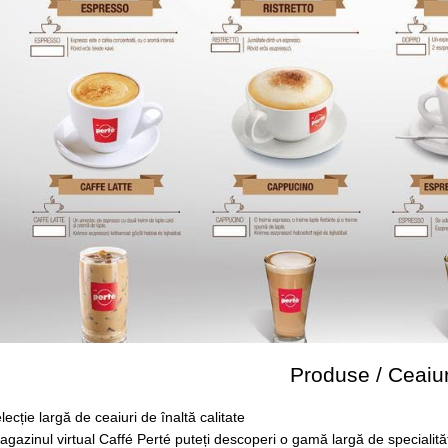
Produse / Ceaiur
lecție largă de ceaiuri de înaltă calitate
agazinul virtual Caffé Perté puteți descoperi o gamă largă de specialităț