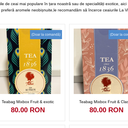
rile de ceai mai populare în țara noastră sau de specialități exotice, aici 
 preferă aromele neobișnuite,le recomandăm să încerce ceaiurile La Via
(Doar la comandă)
(Doar la c
Teabag Mixbox Fruit & exotic
Teabag Mixbox Fruit & Cla
80.00 RON
80.00 RON