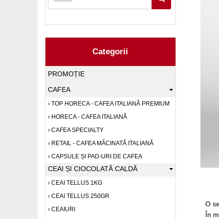
Categorii
PROMOȚIE
CAFEA
TOP HORECA - CAFEA ITALIANĂ PREMIUM
HORECA - CAFEA ITALIANĂ
CAFEA SPECIALTY
RETAIL - CAFEA MĂCINATĂ ITALIANĂ
CAPSULE ȘI PAD-URI DE CAFEA
CEAI ȘI CIOCOLATĂ CALDĂ
CEAI TELLUS 1KG
CEAI TELLUS 250GR
O se
CEAIURI
În m