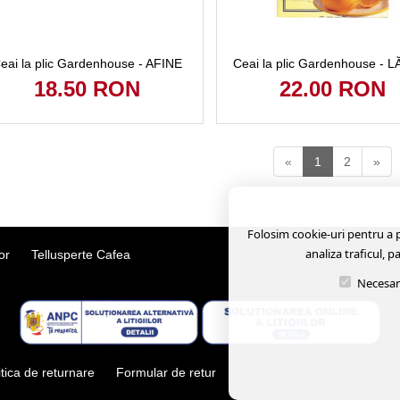
eai la plic Gardenhouse - AFINE
Ceai la plic Gardenhouse - 
18.50 RON
22.00 RON
«
1
2
»
Folosim cookie-uri pentru a pe
analiza traficul, p
or
Tellusperte Cafea
Necesar
itica de returnare
Formular de retur