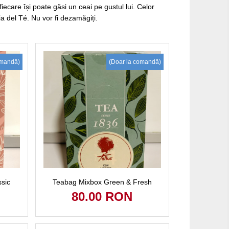
fiecare își poate găsi un ceai pe gustul lui. Celor
 del Té. Nu vor fi dezamăgiți.
omandă)
(Doar la comandă)
ssic
Teabag Mixbox Green & Fresh
80.00 RON