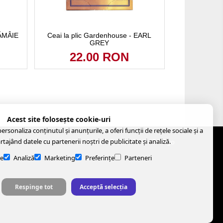
LĂMÂIE
Ceai la plic Gardenhouse - EARL
GREY
22.00 RON
Acest site folosește cookie-uri
rsonaliza conținutul și anunțurile, a oferi funcții de rețele sociale și a
artajând datele cu partenerii noștri de publicitate și analiză.
© Tellus Coffe
- Created with
Soldigo
e
Analiză
Marketing
Preferințe
Parteneri
Respinge tot
Acceptă selecția