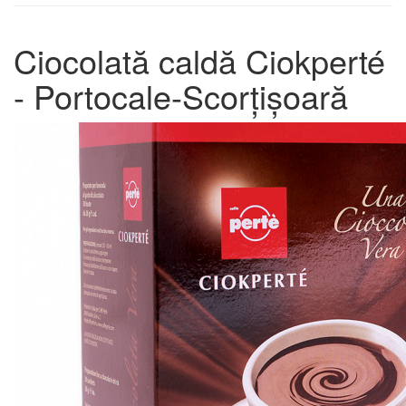
Ciocolată caldă Ciokperté
- Portocale-Scorțișoară