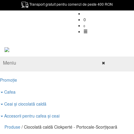
Transport gratuit pentru comenzi de peste 400 RON
0
0
Meniu
✖
Promoție
Cafea
Ceai și ciocolată caldă
Accesorii pentru cafea și ceai
Produse
/ Ciocolată caldă Ciokperté - Portocale-Scorțișoară